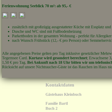
Ferienwohnung Seeblick
70 m²: ab 95,- €
zusätzlich mit großzügig ausgestatteter Küche mit Essplatz un
Dusche und WC sind mit Fußbodenheizung
Parkettboden in der gesamten Wohnung - perfekt für Allergiker
nach Wunsch Frühstück (12,- € pro Person) oder Semmelservic
Alle angegebenen Preise gelten pro Tag inklusive gesetzlicher Mehrw
Tegernsee Card.
Kurtaxe wird gesondert berechnet
; Erwachsene 3,
1,50 € pro Tag.
Bei Ankunft nach 18 Uhr bitten wir um telefonis
Rücksicht auf unsere Nichtraucher-Gäste ist das Rauchen im Haus nich
Kontaktdaten
Gästehaus Kleinbuch
Familie Bartl
Buch 2