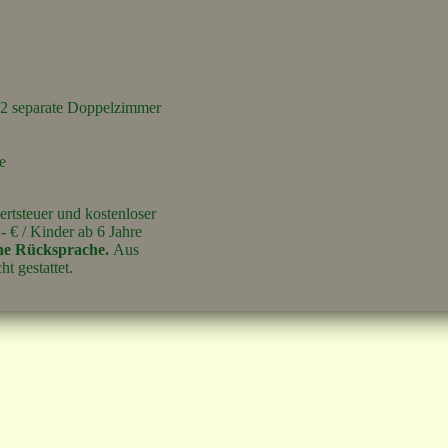
d 2 separate Doppelzimmer
e
ertsteuer und kostenloser
- € / Kinder ab 6 Jahre
che Rücksprache.
Aus
t gestattet.