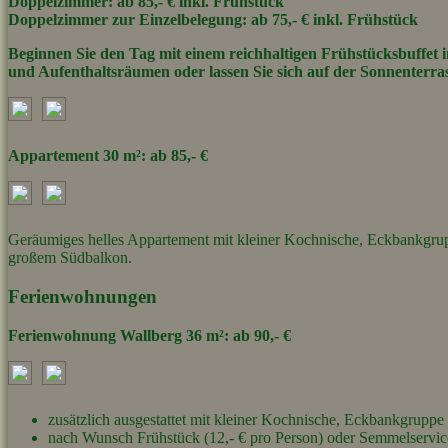
Doppelzimmer: ab 85,- € inkl. Frühstück
Doppelzimmer zur Einzelbelegung: ab 75,- € inkl. Frühstück
Beginnen Sie den Tag mit einem reichhaltigen Frühstücksbuffet 
und Aufenthaltsräumen oder lassen Sie sich auf der Sonnenterr
Appartement 30 m
²:
ab
85,- €
Geräumiges helles Appartement mit kleiner Kochnische, Eckbankgr
großem Südbalkon.
F
erienwohnungen
Ferienwohnung Wallberg
36 m²: ab 9
0,- €
zusätzlich ausgestattet mit kleiner Kochnische, Eckbankgrupp
nach Wunsch Frühstück (12,- € pro Person) oder Semmelservic