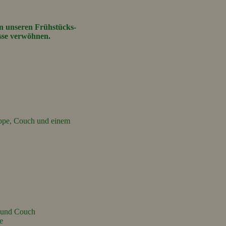
in
unseren Frühstücks-
asse verwöhnen.
uppe, Couch und einem
e und Couch
e